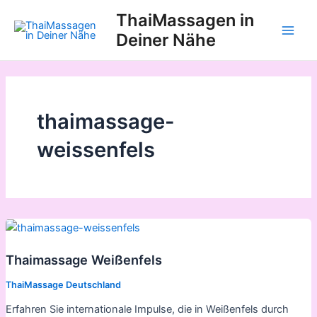
Zum
ThaiMassagen in
Inhalt
Deiner Nähe
Main
springen
Men
thaimassage-
weissenfels
Thaimassage Weißenfels
ThaiMassage Deutschland
Erfahren Sie internationale Impulse, die in Weißenfels durch