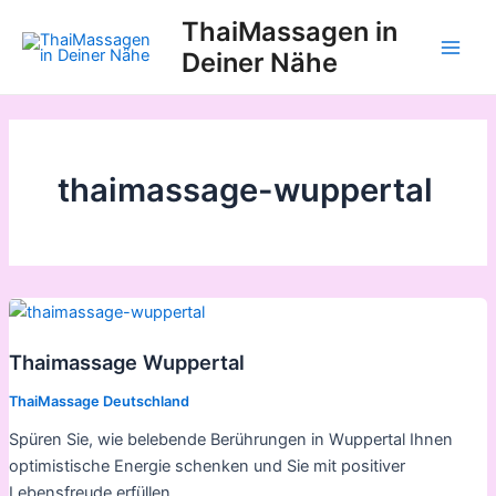
Zum
ThaiMassagen in
Inhalt
Deiner Nähe
Main
springen
Men
thaimassage-wuppertal
Thaimassage Wuppertal
ThaiMassage Deutschland
Spüren Sie, wie belebende Berührungen in Wuppertal Ihnen
optimistische Energie schenken und Sie mit positiver
Lebensfreude erfüllen.