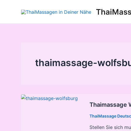
Zum
ThaiMass
Inhalt
springen
thaimassage-wolfsb
Thaimassage 
ThaiMassage Deuts
Stellen Sie sich m