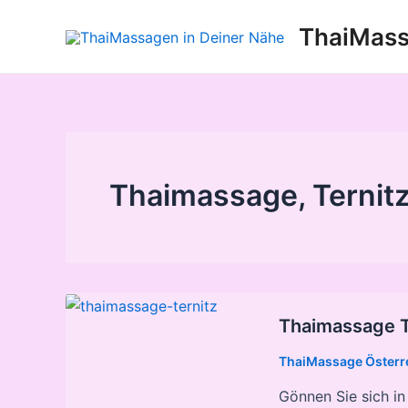
Zum
ThaiMass
Inhalt
springen
Thaimassage, Ternit
Thaimassage T
ThaiMassage Österr
Gönnen Sie sich in