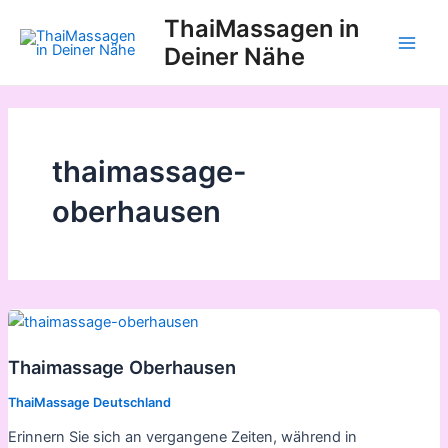
Zum
ThaiMassagen in
Inhalt
Deiner Nähe
Main
springen
Men
thaimassage-
oberhausen
Thaimassage Oberhausen
ThaiMassage Deutschland
Erinnern Sie sich an vergangene Zeiten, während in